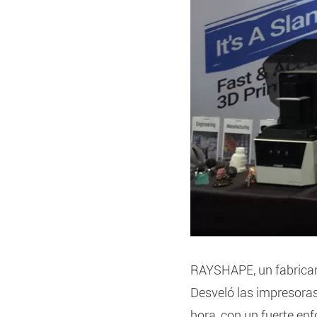
RAYSHAPE, un fabrican
Desveló las impresoras
hora, con un fuerte enfo